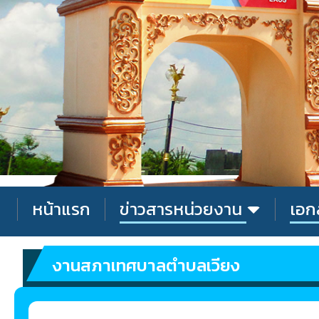
หน้าแรก
ข่าวสารหน่วยงาน
เอก
งานสภาเทศบาลตำบลเวียง