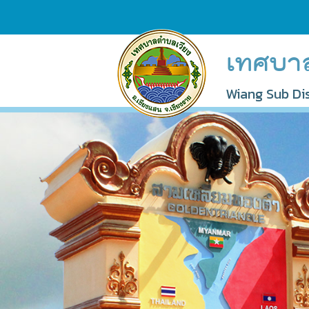
เทศบา
Wiang Sub Dist