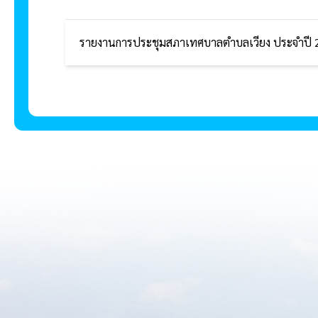
รายงานการประชุมสภาเทศบาลตำบลเวียง ประจำปี 
รายงานการประชุมสภาเทศบาลตำบลเวียง ครั้
รายงานการประชุมสภาเทศบาลตำบลเวียง สมัยสาม
รายงานการประชุมสภาเทศบาลตำบลเวียง สมัยสาม
รายงานการประชุมสภาเทศบาลตำบลเวียง สมัยสาม
รายงานการประชุมสภาเทศบาลตำบลเวียง สมัยสาม
รายงานการประชุมสภาเทศบาลตำบลเวียง สมัยสาม
รายงานการประชุมสภาเทศบาลตำบลเวียง สมัยสาม