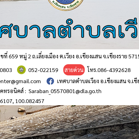
ศบาลตำบลเว
ขที่ 659 หมู่ 2 ถ.เลี่ยงเมือง ต.เวียง อ.เชียงแสน จ.เชียงราย 57
0803
052-022159
สายด่วน
โทร.086-4392628
enter@gmail.com
เทศบาลตำบลเวียง อ.เชียงแสน จ.เชี
คทรอนิคส์ :
Saraban_05570801@dla.go.th
86107, 100.082457