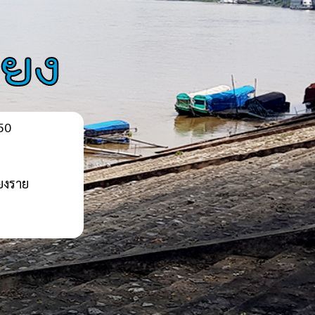
ียง
150
ยงราย