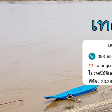
เท
เล
053-65
wiangc
ไปรษณีย์อิเล
พิกัด :
20.2